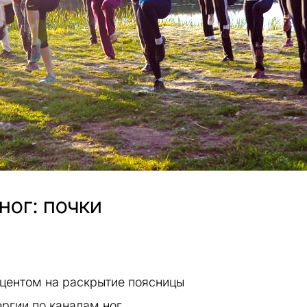
ног: почки
центом на раскрытие поясницы
ргии по каналам ног