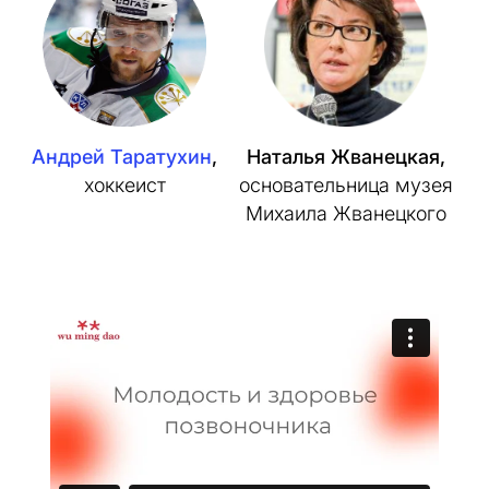
Андрей Таратухин
,
Наталья Жванецкая,
Н
хоккеист
основательница музея
Михаила Жванецкого