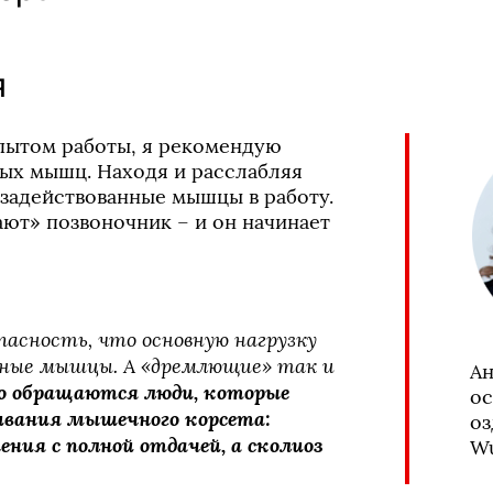
я
пытом работы, я рекомендую 
ых мышц. Находя и расслабляя 
задействованные мышцы в работу. 
т» позвоночник – и он начинает 
асность, что основную нагрузку 
нные мышцы. А «дремлющие» так и 
Ан
о обращаются люди, которые
ос
ивания мышечного корсета:
оз
ния с полной отдачей, а сколиоз
Wu