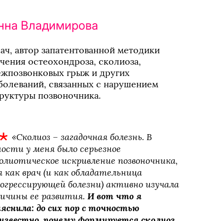
нна Владимирова
ач, автор запатентованной методики 
чения остеохондроза, сколиоза, 
жпозвонковых грыж и других 
болеваний, связанных с нарушением 
руктуры позвоночника.
«Сколиоз – загадочная болезнь. В 
ости у меня было серьезное 
олиотическое искривление позвоночника, 
я как врач (и как обладательница 
огрессирующей болезни) активно изучала 
ичины ее развития. 
И вот что я
яснила: до сих пор с точностью
известно, почему формируется сколиоз.