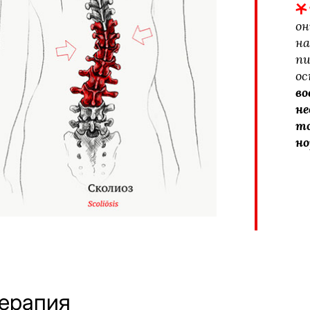
он
на
пи
ос
во
не
то
но
терапия