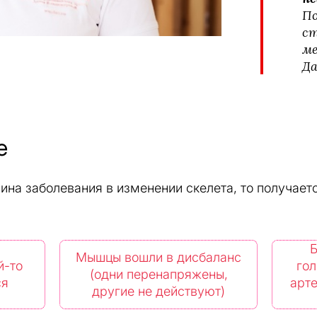
По
ст
ме
Да
е
чина заболевания в изменении скелета, то получаетс
Б
Мышцы вошли в дисбаланс
й-то
гол
(одни перенапряжены,
ся
арте
другие не действуют)