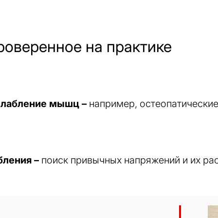
роверенное на практике
слабление мышц –
например, остеопатические
бления –
поиск привычных напряжений и их ра