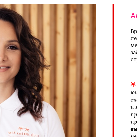
А
Вр
ле
ме
за
ст
юн
ск
и 
пр
пр
вы
не