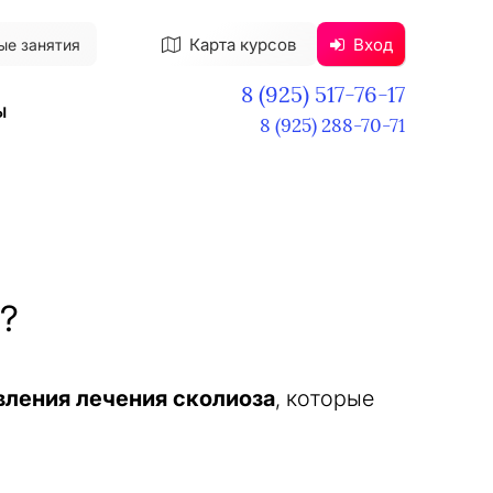
Карта курсов
Вход
ые занятия
8 (925) 517-76-17
ы
8 (925) 288-70-71
т?
вления лечения сколиоза
, которые