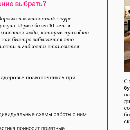
ение выбрать?
ровье позвоночника» - курс 
гуна. И уже более 10 лет я 
ямляются люди, которые приходят 
, как быстро забывается это 
жности и гибкости становится 
здоровье позвоночника» при 
С 
бу
на
ди
со
ндивидуальные схемы работы с ним
бо
ск
астика приносит приятные