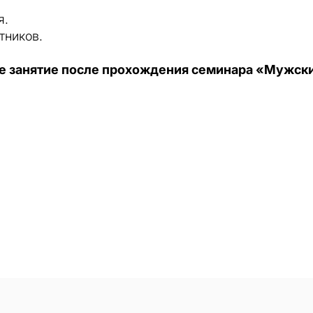
я.
тников.
е занятие после прохождения семинара «Мужск