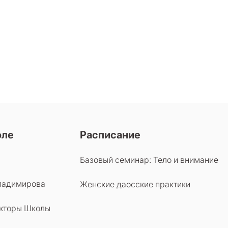
оле
Расписание
Базовый семинар: Тело и внимание
ладимирова
Женские даосские практики
кторы Школы