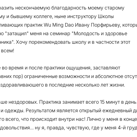
разить нескончаемую благодарность моему старому
му и бывшему коллеге, ныне инструктору Школы
ливающих практик Wu Ming Dao Ивану Порфирьеву, котор
о "затащил" меня на семинар "Молодость и здоровье
ника". Хочу порекомендовать школу и в частности этот
 всем!
 во время и после практики ощущения, заставляют
едавних пор) ограниченные возможности и абсолютное отсу
оздоравливаюшего в последние несколько лет жизни.
е нездоровых. Практика занимает всего 15 минут в день
 и одежды. Результатом является открытый ежедневный д
о всего, что происходит внутри нас! Лично у меня в конце
овольствия... ну я, правда, чувствую, где у меня 4-й гру