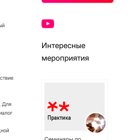
ый
Интересные
мероприятия
тствие
. Для
иалог
дной
Семинары по