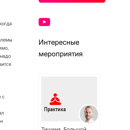
когда
облемы
Интересные
ямо,
мероприятия
 надо
вится
 с
ал
ен
Тишина. Большой