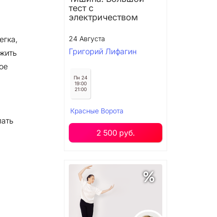
тест с
электричеством
егка,
24 Августа
Григорий Лифагин
 жить
ое
Пн 24
19:00
21:00
Красные Ворота
лать
2 500 руб.
%