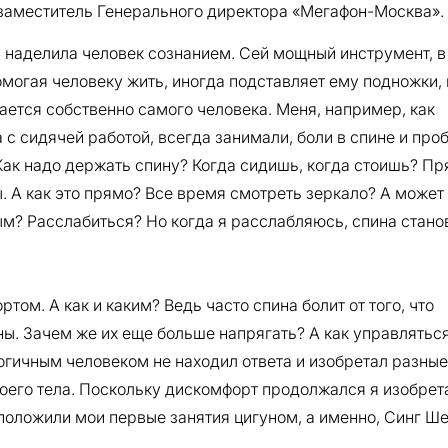
заместитель Генерального директора «Мегафон-Москва».
 наделила человек сознанием. Сей мощный инструмент, в
могая человеку жить, иногда подставляет ему подножки, 
ается собственно самого человека. Меня, например, как
 с сидячей работой, всегда занимали, боли в спине и пр
Как надо держать спину? Когда сидишь, когда стоишь? Пр
. А как это прямо? Все время смотреть зеркало? А может
ым? Расслабиться? Но когда я расслабляюсь, спина стано
ом. А как и каким? Ведь часто спина болит от того, что
. Зачем же их еще больше напрягать? А как управляться
логичным человеком не находил ответа и изобретал разные
воего тела. Поскольку дискомфорт продолжался я изобрет
 положили мои первые занятия цигуном, а именно, Синг Ш