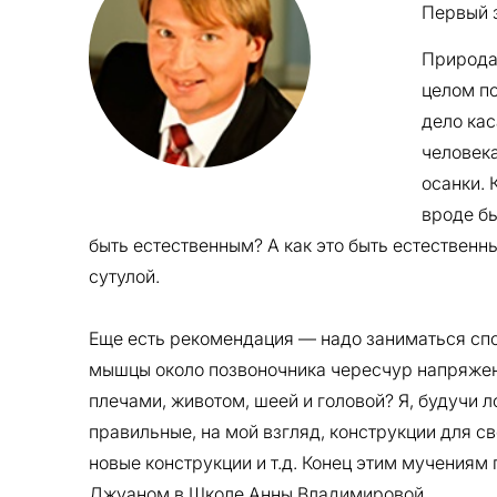
Первый 
Природа
целом по
дело кас
человека
осанки. 
вроде бы
быть естественным? А как это быть естественн
сутулой.
Еще есть рекомендация — надо заниматься спорт
мышцы около позвоночника чересчур напряжены
плечами, животом, шеей и головой? Я, будучи 
правильные, на мой взгляд, конструкции для с
новые конструкции и т.д. Конец этим мучениям
Джуаном в Школе Анны Владимировой.