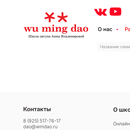
О нас
Р
Контакты
О шк
8 (925) 517-76-17
Онлайн
dao@wmdao.ru