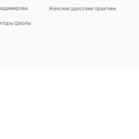
ладимирова
Женские даосские практики
кторы Школы